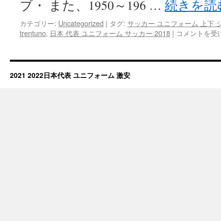
ブ・ また、1950～196 …
続きを読
ア
ウ
カテゴリー:
Uncategorized
|
タグ:
サッカー ユニフォーム 上下 
ェ
サ
trentuno
,
日本 代表 ユニフォーム サッカー 2018
|
コメントを受
イ
ッ
は
カ
ー
ユ
2021 2022日本代表 ユニフォーム 激安
ニ
フ
ォ
ー
ム
退
団
は