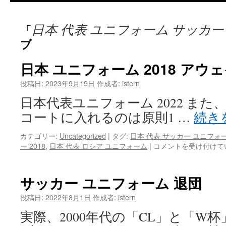
テ
日本 代表 ユニフォーム サッカー 2
「
ン
ブ
ツ
日本 ユニフォーム 2018 アウ
へ
投稿日:
2023年9月19日
作成者:
istern
ス
日本代表ユニフォーム 2022 ま
キ
コートに入れるのは原則1 …
続き
ッ
カテゴリー:
Uncategorized
|
タグ:
日本 代表 サッカー ユニフォ
日
プ
ー 2018
,
日本 代表 ロシア ユニフォーム
|
コメントを受け付けて
本
ユ
ニ
サッカー ユニフォーム 退団
フ
ォ
投稿日:
2022年8月1日
作成者:
istern
ー
実際、2000年代の「CL」と「W
ム
2018