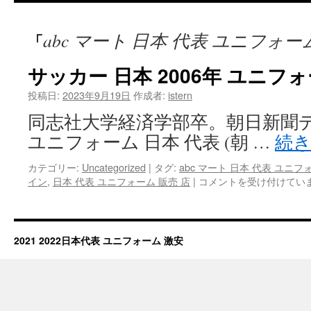
テ
abc マート 日本 代表 ユニフォー
「
ン
ツ
サッカー 日本 2006年 ユニフ
へ
投稿日:
2023年9月19日
作成者:
istern
同志社大学経済学部卒。朝日新聞デ
ス
ユニフォーム 日本 代表 (朝 …
続
キ
カテゴリー:
Uncategorized
|
タグ:
abc マート 日本 代表 ユニフ
ッ
サ
イン
,
日本 代表 ユニフォーム 販売 店
|
コメントを受け付けてい
ッ
プ
カ
ー
日
2021 2022日本代表 ユニフォーム 激安
本
2006
年
ユ
ニ